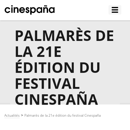
Afficher
le
menu
PALMARÈS DE
LA 21E
ÉDITION DU
FESTIVAL
CINESPAÑA
>
Actualités
Palmarès de la 21e édition du festival Cinespaña