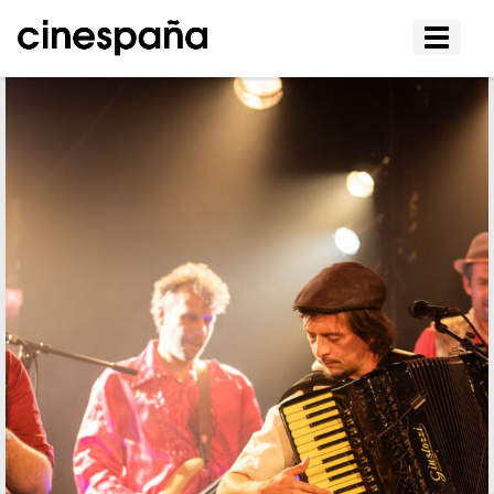
Affiche
le
menu