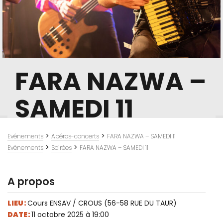
FARA NAZWA –
SAMEDI 11
>
>
Evénements
Apéros-concerts
FARA NAZWA – SAMEDI 11
>
>
Evénements
Soirées
FARA NAZWA – SAMEDI 11
A propos
LIEU :
Cours ENSAV / CROUS (56-58 RUE DU TAUR)
DATE :
11 octobre 2025 à 19:00