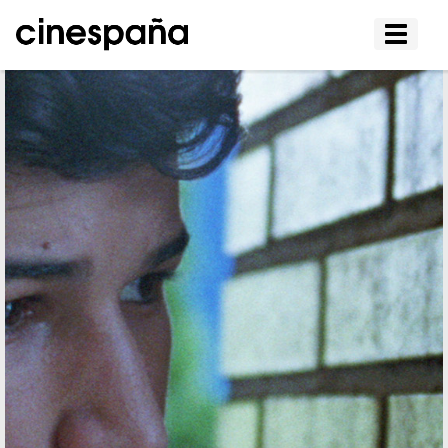
Affiche
le
menu