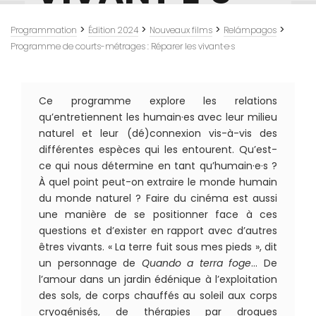
>
>
>
>
Programmation
Édition 2024
Nouveaux films
Relámpagos
Programme de courts-métrages : Réparer les vivant·e·s
Ce programme explore les relations
qu’entretiennent les humain·es avec leur milieu
naturel et leur (dé)connexion vis-à-vis des
différentes espèces qui les entourent. Qu’est-
ce qui nous détermine en tant qu’humain·e·s ?
À quel point peut-on extraire le monde humain
du monde naturel ? Faire du cinéma est aussi
une manière de se positionner face à ces
questions et d’exister en rapport avec d’autres
êtres vivants. « La terre fuit sous mes pieds », dit
un personnage de
Quando a terra foge
… De
l’amour dans un jardin édénique à l’exploitation
des sols, de corps chauffés au soleil aux corps
cryogénisés, de thérapies par drogues