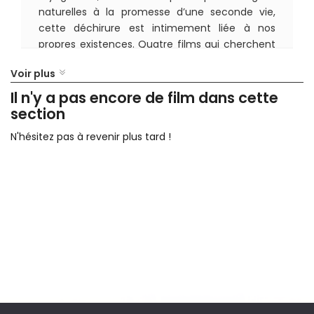
naturelles à la promesse d’une seconde vie,
cette déchirure est intimement liée à nos
propres existences. Quatre films qui cherchent
à saisir un endroit où les humain·e·s se
Voir plus
confrontent à l’artificialisation de la vie et
tentent d’y remédier.
Il n'y a pas encore de film dans cette
section
Conception du programme : Miquel
Escudero Diéguez
N'hésitez pas à revenir plus tard !
Durée : 1h24