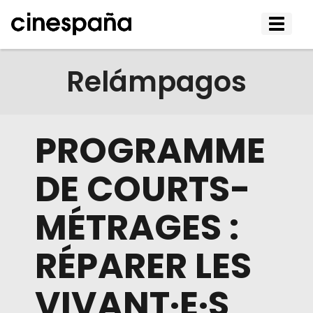
Affiche
le
menu
Relámpagos
PROGRAMME
DE COURTS-
MÉTRAGES :
RÉPARER LES
VIVANT·E·S