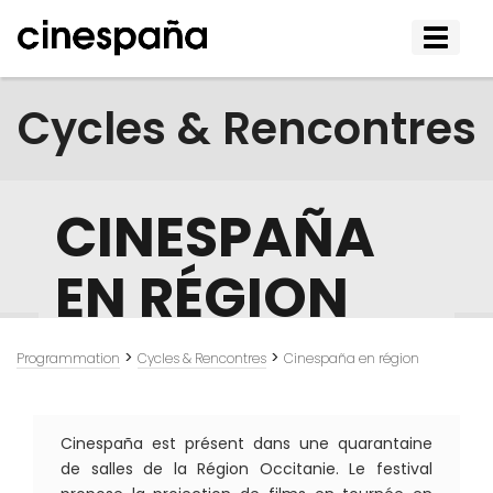
Affiche
le
menu
Cycles & Rencontres
CINESPAÑA
EN RÉGION
>
>
Programmation
Cycles & Rencontres
Cinespaña en région
Cinespaña est présent dans une quarantaine
de salles de la Région Occitanie. Le festival