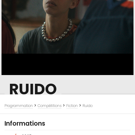
RUIDO
>
>
>
Programmation
Compétitions
Fiction
Ruido
Informations