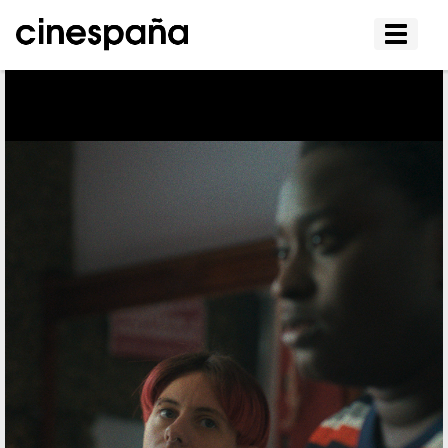
Affiche
le
menu