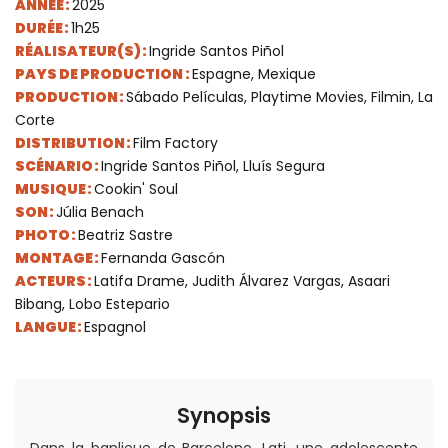
ANNÉE :
2025
DURÉE :
1h25
RÉALISATEUR(S) :
Ingride Santos Piñol
PAYS DE PRODUCTION :
Espagne, Mexique
PRODUCTION :
Sábado Películas, Playtime Movies, Filmin, La
Corte
DISTRIBUTION :
Film Factory
SCÉNARIO :
Ingride Santos Piñol, Lluís Segura
MUSIQUE :
Cookin' Soul
SON :
Júlia Benach
PHOTO :
Beatriz Sastre
MONTAGE :
Fernanda Gascón
ACTEURS :
Latifa Drame, Judith Álvarez Vargas, Asaari
Bibang, Lobo Estepario
LANGUE :
Espagnol
Synopsis