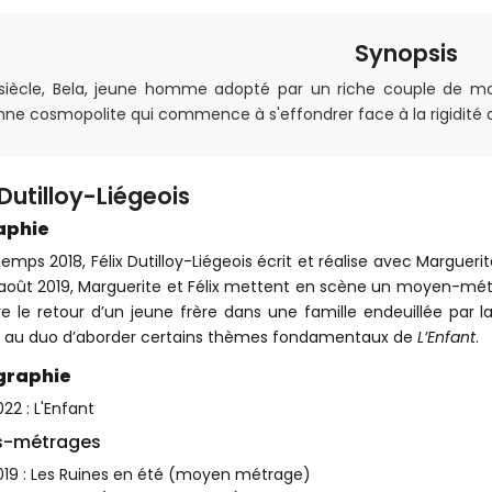
Synopsis
 siècle, Bela, jeune homme adopté par un riche couple de m
nne cosmopolite qui commence à s'effondrer face à la rigidité de 
 Dutilloy-Liégeois
aphie
temps 2018, Félix Dutilloy-Liégeois écrit et réalise avec Marguerit
août 2019, Marguerite et Félix mettent en scène un moyen-mé
re le retour d’un jeune frère dans une famille endeuillée par la
 au duo d’aborder certains thèmes fondamentaux de
L’Enfant
.
graphie
22 : L'Enfant
s-métrages
019 : Les Ruines en été (moyen métrage)