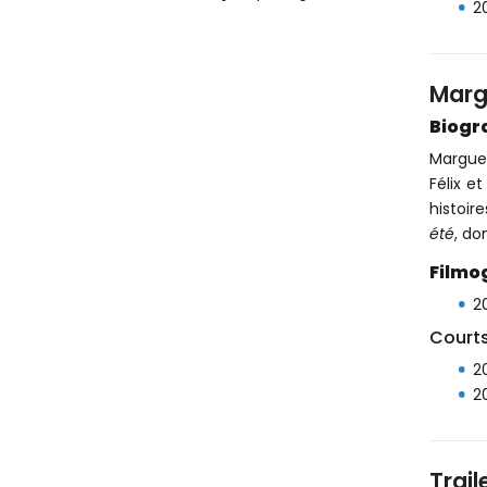
2
Margu
Biogr
Marguer
Félix e
histoir
été
, do
Filmo
20
Court
2
2
Trail