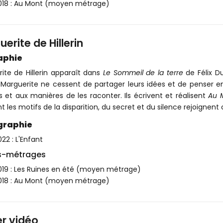
018 : Au Mont (moyen métrage)
erite de Hillerin
aphie
ite de Hillerin apparaît dans
Le Sommeil de la terre
de Félix Dut
t Marguerite ne cessent de partager leurs idées et de penser 
es et aux manières de les raconter. Ils écrivent et réalisent
Au 
nt les motifs de la disparition, du secret et du silence rejoignen
graphie
22 : L'Enfant
s-métrages
019 : Les Ruines en été (moyen métrage)
018 : Au Mont (moyen métrage)
er vidéo