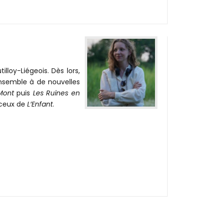
illoy-Liégeois. Dès lors,
ensemble à de nouvelles
Mont
puis
Les Ruines en
t ceux de
L’Enfant
.