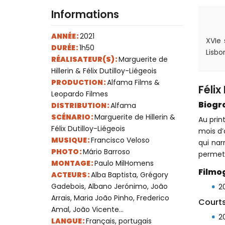
Informations
ANNÉE :
2021
XVIe
DURÉE :
1h50
Lisbo
RÉALISATEUR(S) :
Marguerite de
Hillerin & Félix Dutilloy-Liégeois
PRODUCTION :
Alfama Films &
Félix
Leopardo Filmes
Biogr
DISTRIBUTION :
Alfama
SCÉNARIO :
Marguerite de Hillerin &
Au prin
Félix Dutilloy-Liégeois
mois d’
MUSIQUE :
Francisco Veloso
qui nar
PHOTO :
Mário Barroso
permet
MONTAGE :
Paulo MilHomens
Filmo
ACTEURS :
Alba Baptista, Grégory
Gadebois, Albano Jerónimo, João
20
Arrais, Maria João Pinho, Frederico
Court
Amal, João Vicente...
2
LANGUE :
Français, portugais