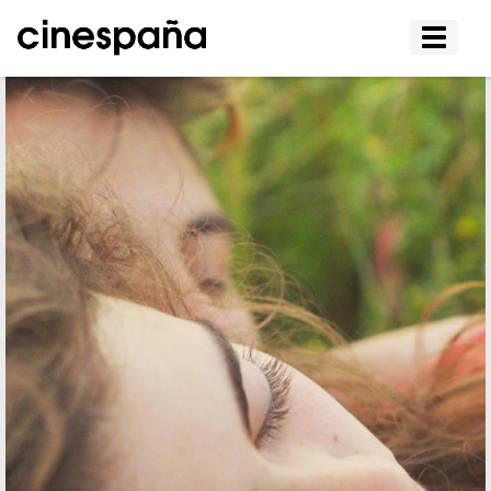
Affiche
le
menu