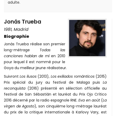
adulte.
Jonás Trueba
1981, Madrid
Biographie
Jonás Trueba réalise son premier
long-métrage
Todas las
canciones hablan de mí
en 2010
pour lequel il est nommé pour le
Goya du meilleur jeune réalisateur.
Suivront
Los ilusos
(2013),
Los exiliados románticos
(2015)
Prix spécial du jury au festival de Malaga puis
La
reconquista
(2016) présenté en sélection officielle au
festival de San Sébastián et lauréat du Prix Ojo Crítico
2016 décerné par la radio espagnole RNE.
Eva en août
(
La
virgen de Agosto
), son cinquième long-métrage lauréat
du prix de la critique internationale à Karlovy Vary, est