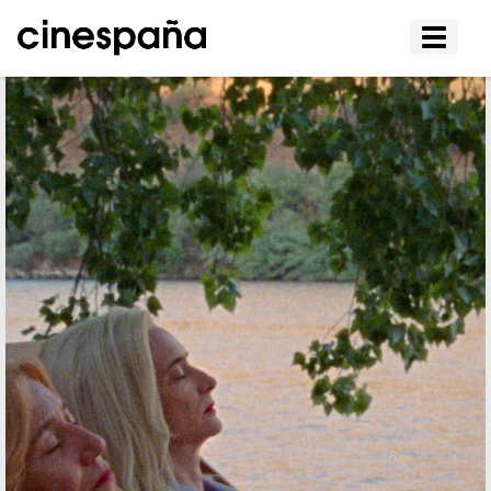
Affiche
le
menu