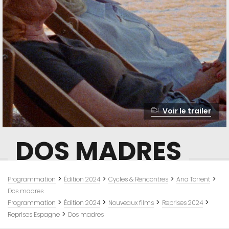
Voir le trailer
DOS MADRES
>
>
>
>
Programmation
Édition 2024
Cycles & Rencontres
Ana Torrent
Dos madres
>
>
>
>
Programmation
Édition 2024
Nouveaux films
Reprises 2024
>
Reprises Espagne
Dos madres