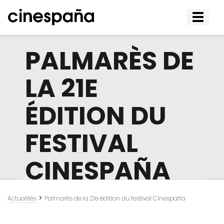
Affiche
le
menu
PALMARÈS DE
LA 21E
ÉDITION DU
FESTIVAL
CINESPAÑA
>
Actualités
Palmarès de la 21e édition du festival Cinespaña