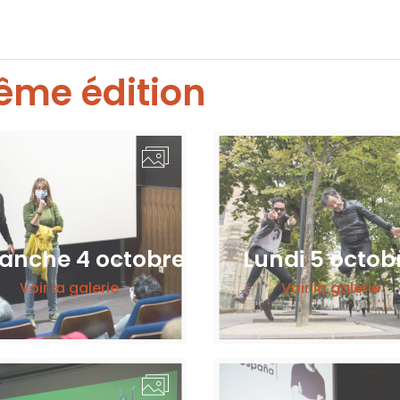
ême édition
anche 4 octobre
Lundi 5 octob
Voir la galerie
Voir la galerie