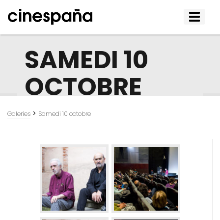
Affiche
le
menu
SAMEDI 10
OCTOBRE
>
Galeries
Samedi 10 octobre