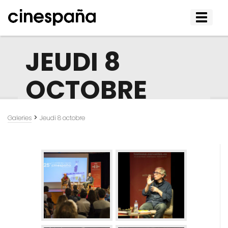
Affiche
le
menu
JEUDI 8
OCTOBRE
>
Galeries
Jeudi 8 octobre