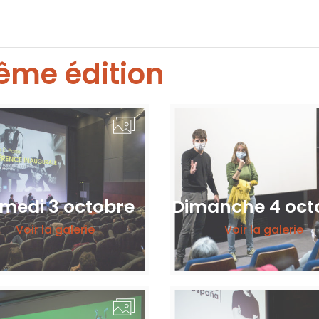
ême édition
medi 3 octobre
Dimanche 4 oct
Voir la galerie
Voir la galerie